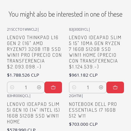
You might also be interested in one of these
21SCCTO1WWCL2
|
83J3003YCL
|
LENOVO THINKPAD L16
LENOVO IDEAPAD SLIM
GEN 2 (16" AMD
5 15" 10MA GEN RYZEN
RYZEN7) 32GB 1TB SSD
7 16GB 512GB SSD
WIN11 PRO (PRECIO CON
WIN11 HOME (PRECIO
TRANSFERENCIA
CON TRANSFERENCIA
$2.093.098.-)
$1.124.539.-)
$1.788.526 CLP
$961.182 CLP
Quantity
Quantity
83HR006QCL
|
2GHTM
|
LENOVO IDEAPAD SLIM
NOTEBOOK DELL PRO
5I GEN 10 (14" INTEL I5)
ESSENTIALS I7 16GB
16GB 512GB SSD WIN11
512 W11
HOME
$703.000 CLP
$578.990 CLP