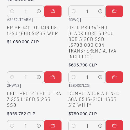
Quantity
Quantity
A24Z2LT#ABM
|
6DWCJ
|
HP PB 440 G11 14IN U5-
DELL PRO 14"FHD
125U 16GB 512GB W11P
BLACK CORE 5 120U
8GB 512GB SSD
$1.030.000 CLP
($798.000 CON
TRANSFERENCIA, IVA
INCLUIDO)
$695.798 CLP
Quantity
Quantity
2HWN3
|
12SD007LCS
|
DELL PRO 14"FHD ULTRA
COMPUTADOR AIO NEO
7 255U 16GB 512GB
50A G5 I5-210H 16GB
SSD
512 W11 1Y
$953.782 CLP
$780.000 CLP
Quantity
Quantity