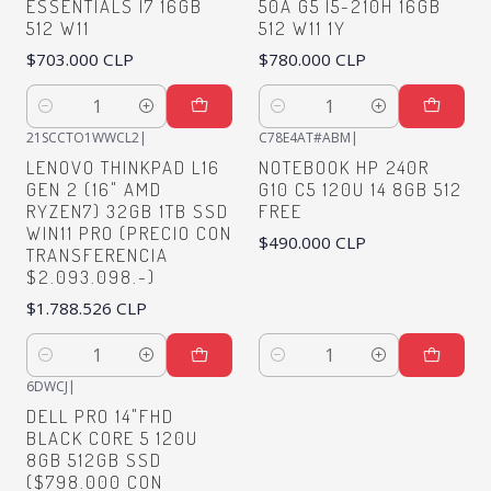
ESSENTIALS I7 16GB
50A G5 I5-210H 16GB
512 W11
512 W11 1Y
$703.000 CLP
$780.000 CLP
Quantity
Quantity
21SCCTO1WWCL2
|
C78E4AT#ABM
|
LENOVO THINKPAD L16
NOTEBOOK HP 240R
GEN 2 (16" AMD
G10 C5 120U 14 8GB 512
RYZEN7) 32GB 1TB SSD
FREE
WIN11 PRO (PRECIO CON
$490.000 CLP
TRANSFERENCIA
$2.093.098.-)
$1.788.526 CLP
Quantity
Quantity
6DWCJ
|
DELL PRO 14"FHD
BLACK CORE 5 120U
8GB 512GB SSD
($798.000 CON