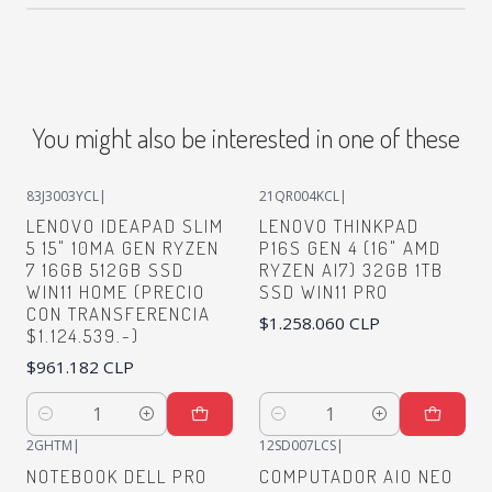
You might also be interested in one of these
83J3003YCL
|
21QR004KCL
|
LENOVO IDEAPAD SLIM
LENOVO THINKPAD
5 15" 10MA GEN RYZEN
P16S GEN 4 (16" AMD
7 16GB 512GB SSD
RYZEN AI7) 32GB 1TB
WIN11 HOME (PRECIO
SSD WIN11 PRO
CON TRANSFERENCIA
$1.258.060 CLP
$1.124.539.-)
$961.182 CLP
Quantity
Quantity
2GHTM
|
12SD007LCS
|
NOTEBOOK DELL PRO
COMPUTADOR AIO NEO