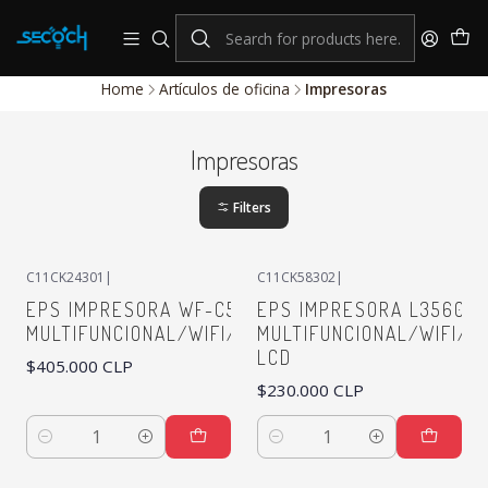
consulta por nuestros productos Hikvision
Sistema de alarmas y Control de Accesos
Home
Artículos de oficina
Impresoras
Impresoras
Filters
C11CK24301
|
C11CK58302
|
EPS IMPRESORA WF-C5810
EPS IMPRESORA L3560
MULTIFUNCIONAL/WIFI/ETHERNET/FAX
MULTIFUNCIONAL/WIFI/P
LCD
$405.000 CLP
$230.000 CLP
Quantity
Quantity