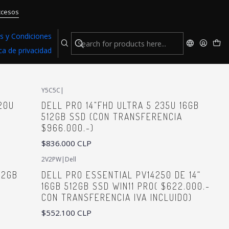
ccesos
s y Condiciones
ica de privacidad
Y5C5C
|
20U
DELL PRO 14"FHD ULTRA 5 235U 16GB
512GB SSD (CON TRANSFERENCIA
$966.000.-)
$836.000 CLP
2V2PW
|
Dell
Not available
32GB
DELL PRO ESSENTIAL PV14250 DE 14“
16GB 512GB SSD WIN11 PRO( $622.000.-
CON TRANSFERENCIA IVA INCLUIDO)
$552.100 CLP