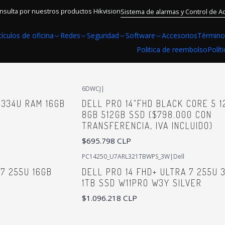
Home
Computadores
Notebook
DELL
nsulta por nuestros productos Hikvision
Sistema de alarmas y Control de A
tículos de oficina
Redes
Seguridad
Software
Accesorios
Término
DELL
Politica de reembolso
Polít
6DWCJ
|
-1334U RAM 16GB
DELL PRO 14"FHD BLACK CORE 5 1
8GB 512GB SSD ($798.000 CON
TRANSFERENCIA, IVA INCLUIDO)
$695.798 CLP
PC14250_U7ARL321TBWPS_3W
|
Dell
Not available
 7 255U 16GB
DELL PRO 14 FHD+ ULTRA 7 255U 
1TB SSD W11PRO W3Y SILVER
$1.096.218 CLP