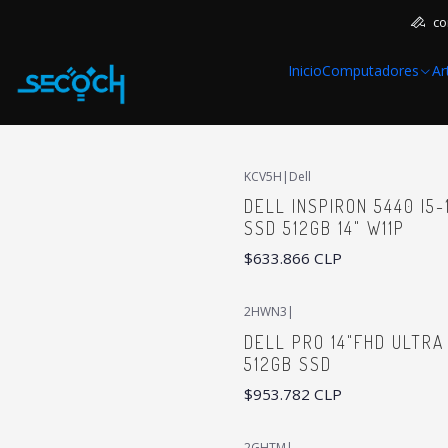
co
Inicio
Computadores
Ar
KCV5H
|
Dell
DELL INSPIRON 5440 I5
SSD 512GB 14" W11P
$633.866 CLP
2HWN3
|
DELL PRO 14"FHD ULTRA
512GB SSD
$953.782 CLP
2GHTM
|