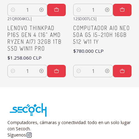
Cantidad
Cantidad
21QR004KCL
|
12SD007LCS
|
LENOVO THINKPAD
COMPUTADOR AIO NEO
P16S GEN 4 (16" AMD
50A G5 I5-210H 16GB
RYZEN AI7) 32GB 1TB
512 W11 1Y
SSD WIN11 PRO
$780.000 CLP
$1.258.060 CLP
Cantidad
Cantidad
Computadores, cámaras y conectividad: todo en un solo lugar
con Secoch.
Síguenos