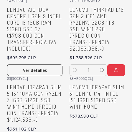
147938613
|
21SCCTO1WWCL2
|
No disponible
LENOVO AIO IDEA
LENOVO THINKPAD L16
CENTRE I GEN 9 INTEL
GEN 2 (16" AMD
CORE I5 16GB RAM
RYZEN7) 32GB 1TB
512GB SSD 27
SSD WIN11 PRO
($798.000 CON
(PRECIO CON
TRANSFERENCIA IVA
TRANSFERENCIA
INCLUIDO)
$2.093.098.-)
$695.798 CLP
$1.788.526 CLP
Ver detalles
Cantidad
83J3003YCL
|
83HR006QCL
|
LENOVO IDEAPAD SLIM
LENOVO IDEAPAD SLIM
5 15" 10MA GEN RYZEN
5I GEN 10 (14" INTEL
7 16GB 512GB SSD
I5) 16GB 512GB SSD
WIN11 HOME (PRECIO
WIN11 HOME
CON TRANSFERENCIA
$578.990 CLP
$1.124.539.-)
$961.182 CLP