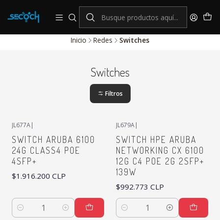
consulta por nuestros productos Hikvision
Sistema de alarmas y Control de Accesos
Inicio
Redes
Switches
Switches
Filtros
JL677A
|
JL679A
|
SWITCH ARUBA 6100
SWITCH HPE ARUBA
24G CLASS4 POE
NETWORKING CX 6100
4SFP+
12G C4 POE 2G 2SFP+
139W
$1.916.200 CLP
$992.773 CLP
Cantidad
Cantidad