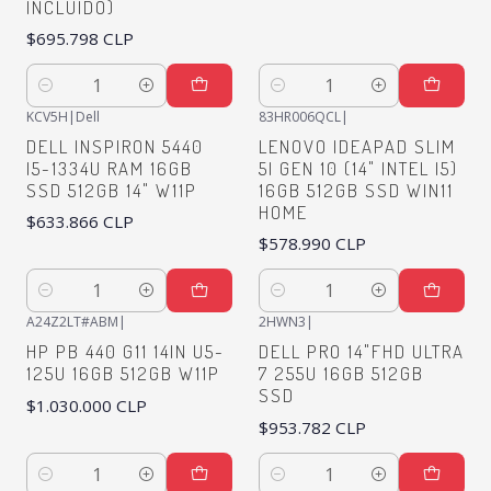
INCLUIDO)
$695.798 CLP
Quantity
Quantity
KCV5H
|
Dell
83HR006QCL
|
DELL INSPIRON 5440
LENOVO IDEAPAD SLIM
I5-1334U RAM 16GB
5I GEN 10 (14" INTEL I5)
SSD 512GB 14" W11P
16GB 512GB SSD WIN11
HOME
$633.866 CLP
$578.990 CLP
Quantity
Quantity
A24Z2LT#ABM
|
2HWN3
|
HP PB 440 G11 14IN U5-
DELL PRO 14"FHD ULTRA
125U 16GB 512GB W11P
7 255U 16GB 512GB
SSD
$1.030.000 CLP
$953.782 CLP
Quantity
Quantity