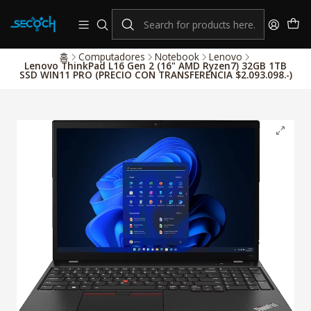
consulta por nuestros productos Hikvision
Sistema de alarmas y Control de Accesos
홈
Computadores
Notebook
Lenovo
Lenovo ThinkPad L16 Gen 2 (16" AMD Ryzen7) 32GB 1TB
SSD WIN11 PRO (PRECIO CON TRANSFERENCIA $2.093.098.-)