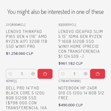
You might also be interested in one of these
21QR004KCL
|
83J3003YCL
|
LENOVO THINKPAD
LENOVO IDEAPAD SLIM
P16S GEN 4 (16" AMD
5 15" 10MA GEN RYZEN
RYZEN AI7) 32GB 1TB
7 16GB 512GB SSD
SSD WIN11 PRO
WIN11 HOME (PRECIO
CON TRANSFERENCIA
$1.258.060 CLP
$1.124.539.-)
$961.182 CLP
Quantity
Quantity
6DWCJ
|
C78E4AT#ABM
|
DELL PRO 14"FHD
NOTEBOOK HP 240R
BLACK CORE 5 120U
G10 C5 120U 14 8GB 512
8GB 512GB SSD
FREE
($798.000 CON
$490.000 CLP
TRANSFERENCIA, IVA