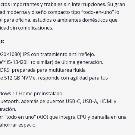
ctos importantes y trabajes sin interrupciones. Su gran
dad moderna y diseño compacto tipo “todo-en-uno” lo
al para oficina, estudios o ambientes domésticos que
idad sin complicaciones.
s:
1920×1080) IPS con tratamiento antirreflejo.
e™ i5-13420H (o similar) de última generación.
R5, preparada para multitarea fluida.
e 512 GB NVMe, responde con agilidad para tus
ndows 11 Home preinstalado.
 Bluetooth, además de puertos USB-C, USB-A, HDMI y
uración.
or “todo en uno” (AIO) que integra CPU y pantalla en una
 ahorrar espacio.