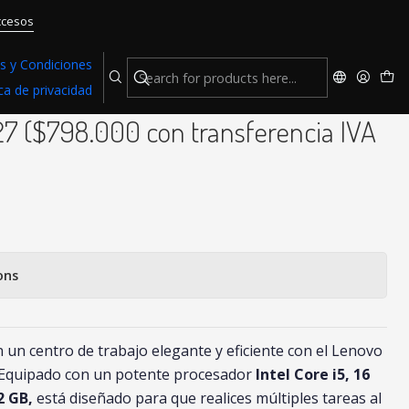
 ($798.000 con transferencia IVA incluido)
ccesos
s y Condiciones
ica de privacidad
entre i Gen 9 Intel Core i5 16GB
 ($798.000 con transferencia IVA
ons
 un centro de trabajo elegante y eficiente con el Lenovo
Equipado con un potente procesador
Intel Core i5, 16
2 GB,
está diseñado para que realices múltiples tareas al