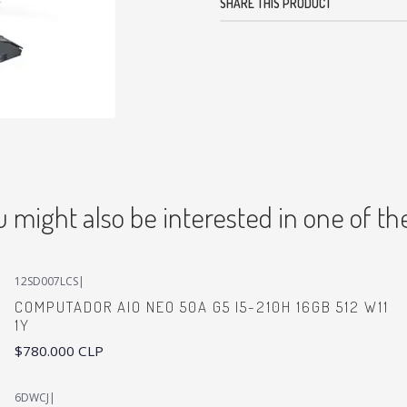
SHARE THIS PRODUCT
u might also be interested in one of th
12SD007LCS
|
COMPUTADOR AIO NEO 50A G5 I5-210H 16GB 512 W11
1Y
$780.000 CLP
6DWCJ
|