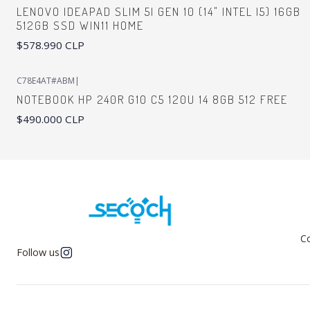
LENOVO IDEAPAD SLIM 5I GEN 10 (14" INTEL I5) 16GB
512GB SSD WIN11 HOME
$578.990 CLP
C78E4AT#ABM
|
NOTEBOOK HP 240R G10 C5 120U 14 8GB 512 FREE
$490.000 CLP
Co
Follow us