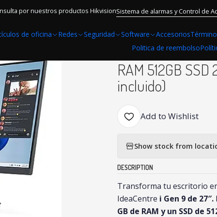
enovo AIO Idea Centre i Gen 9 Intel Core i5 16GB RAM 512GB SSD 27
nsulta por nuestros productos Hikvision
Sistema de alarmas y Control de A
tículos de oficina
Redes
Seguridad
Software
Accesorios
Término
|
Politica de reembolso
Polít
Lenovo AIO Idea C
RAM 512GB SSD 27
incluido)
Add to Wishlist
Show stock from locati
DESCRIPTION
Transforma tu escritorio en
IdeaCentre
i Gen 9 de 27″.
GB de RAM y un SSD de 51