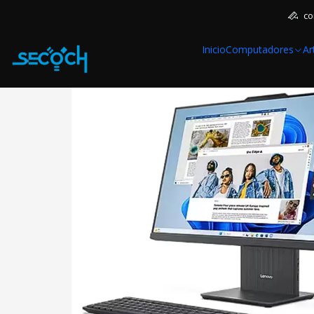
홈
Computadores
Notebook
Lenovo
L
co
Inicio
Computadores
Ar