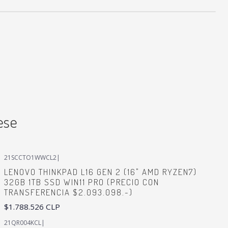
ese
21SCCTO1WWCL2
|
LENOVO THINKPAD L16 GEN 2 (16" AMD RYZEN7)
32GB 1TB SSD WIN11 PRO (PRECIO CON
TRANSFERENCIA $2.093.098.-)
$1.788.526 CLP
21QR004KCL
|