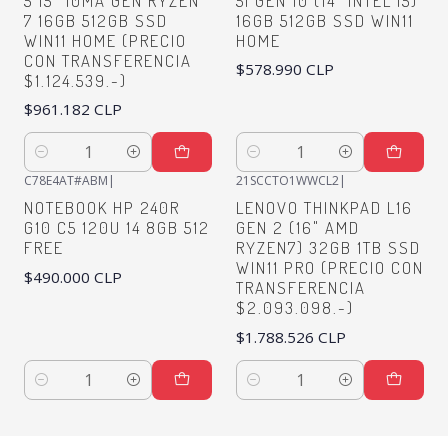
5 15" 10MA GEN RYZEN
5I GEN 10 (14" INTEL I5)
7 16GB 512GB SSD
16GB 512GB SSD WIN11
WIN11 HOME (PRECIO
HOME
CON TRANSFERENCIA
$578.990 CLP
$1.124.539.-)
$961.182 CLP
Quantity
Quantity
C78E4AT#ABM
|
21SCCTO1WWCL2
|
NOTEBOOK HP 240R
LENOVO THINKPAD L16
G10 C5 120U 14 8GB 512
GEN 2 (16" AMD
FREE
RYZEN7) 32GB 1TB SSD
WIN11 PRO (PRECIO CON
$490.000 CLP
TRANSFERENCIA
$2.093.098.-)
$1.788.526 CLP
Quantity
Quantity