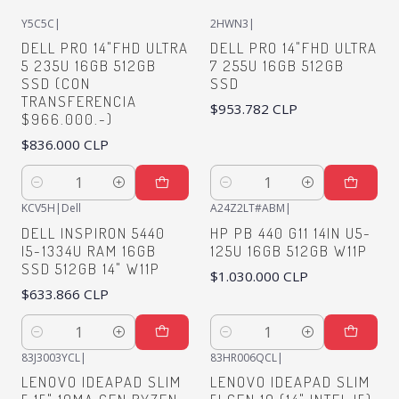
Y5C5C
|
2HWN3
|
DELL PRO 14"FHD ULTRA
DELL PRO 14"FHD ULTRA
5 235U 16GB 512GB
7 255U 16GB 512GB
SSD (CON
SSD
TRANSFERENCIA
$953.782 CLP
$966.000.-)
$836.000 CLP
Quantity
Quantity
KCV5H
|
Dell
A24Z2LT#ABM
|
DELL INSPIRON 5440
HP PB 440 G11 14IN U5-
I5-1334U RAM 16GB
125U 16GB 512GB W11P
SSD 512GB 14" W11P
$1.030.000 CLP
$633.866 CLP
Quantity
Quantity
83J3003YCL
|
83HR006QCL
|
LENOVO IDEAPAD SLIM
LENOVO IDEAPAD SLIM